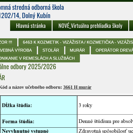
omná stredná odborná škola
1202/14, Dolný Kubín
Hlavná stránka
NOVÉ_Virtuálna prehliadka školy
OR !!!
6463 K KOZMETIK - VIZÁŽISTA / KOZMETIČKA - VIZÁŽI
AVEBNÁ VÝROBA
STOLÁR
MURÁR
OPERÁTOR DREVÁ
DNIKANIE V REMESLÁCH A SLUŽBÁCH
álne odbory 2025/2026
ÁR
Kód a názov učebného odboru:
3661 H
murár