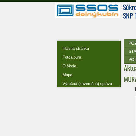
Súkr
SNP 
POZ
Hlavná stránka
ST
Fotoalbum
PO
Aktu
O škole
Mapa
MUR
Výročná (záverečná) správa